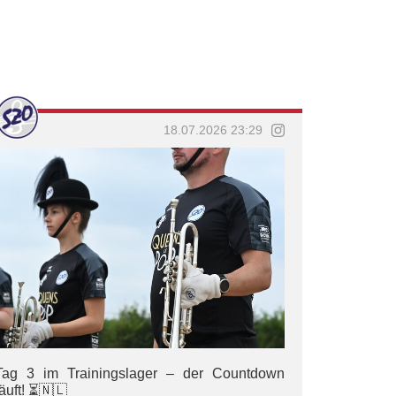
18.07.2026 23:29
Tag 3 im Trainingslager – der Countdown
läuft! ⏳🇳🇱