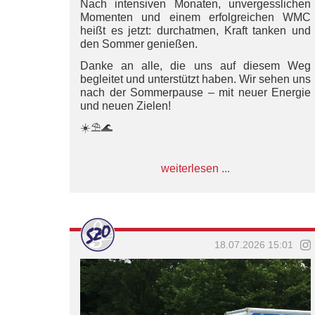
Nach intensiven Monaten, unvergesslichen
Momenten und einem erfolgreichen WMC
heißt es jetzt: durchatmen, Kraft tanken und
den Sommer genießen.
Danke an alle, die uns auf diesem Weg
begleitet und unterstützt haben. Wir sehen uns
nach der Sommerpause – mit neuer Energie
und neuen Zielen!
☀️⛱️🌊
#SZO #marschunddrillkontingent #Juniorband
#sommerpause #sommer Juniorband
weiterlesen ...
18.07.2026 15:01