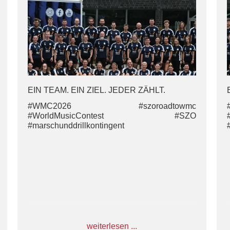
#WMC2026 #szoroadtowmc
#WorldMusicContest #SZO
#marschunddrillkontingent
EIN TEAM. EIN ZIEL. JEDER ZÄHLT.
#WMC2026 #szoroadtowmc
#WorldMusicContest #SZO
#marschunddrillkontingent
weiterlesen ...