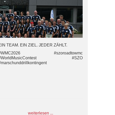
die den Teamgeist noch einmal gestärkt hat.
Morgen ist es soweit. WMC 2026 – wir sind
bereit! 💙🤍
#WMC2026 #szoroadtowmc
#WorldMusicContest #SZO
#marschunddrillkontingent
EIN TEAM. EIN ZIEL. JEDER ZÄHLT.
#WMC2026 #szoroadtowmc
#WorldMusicContest #SZO
#marschunddrillkontingent
weiterlesen ...