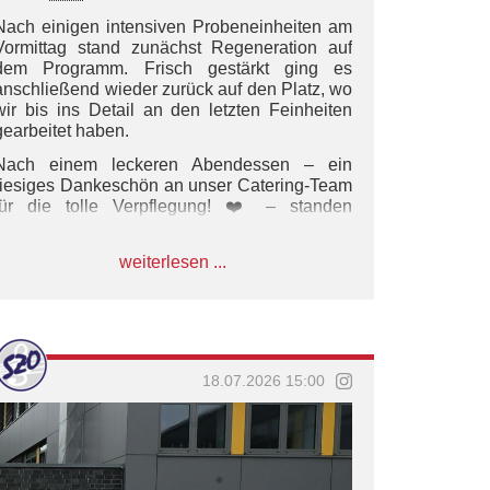
Nach einigen intensiven Probeneinheiten am
Vormittag stand zunächst Regeneration auf
dem Programm. Frisch gestärkt ging es
anschließend wieder zurück auf den Platz, wo
wir bis ins Detail an den letzten Feinheiten
gearbeitet haben.
Nach einem leckeren Abendessen – ein
riesiges Dankeschön an unser Catering-Team
für die tolle Verpflegung! ❤️ – standen
Instrumentenpflege und Schuheputzen auf
dem Plan.
weiterlesen ...
Den Abschluss des Tages bildete ein
gemeinsames Teammeeting, bei dem wir uns
auf den morgigen großen Tag eingeschworen
haben. Ein emotionales Video mit
Rückblicken auf unseren bisherigen Weg und
18.07.2026 15:00
vielen Grußbotschaften sorgte für
Gänsehautmomente.
Als kleine Überraschung wartete
anschließend auf jeder Luftmatratze noch ein
persönliches Geschenk – eine schöne Geste,