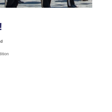
!
nd
ition