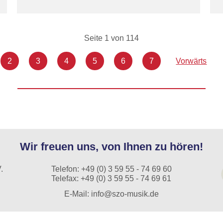
Seite 1 von 114
2
3
4
5
6
7
Vorwärts
Wir freuen uns, von Ihnen zu hören!
.
Telefon:
+49 (0) 3 59 55 - 74 69 60
Telefax: +49 (0) 3 59 55 - 74 69 61
E-Mail:
info@szo-musik.de