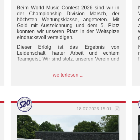
Beim World Music Contest 2026 sind wir in
der Championship Division Marsch, der
höchsten Wertungsklasse, angetreten. Mit
Gold mit Auszeichnung und dem 5. Platz
konnten wir unseren Platz in der Weltspitze
eindrucksvoll verteidigen.
Dieser Erfolg ist das Ergebnis von
Leidenschaft, harter Arbeit und echtem
Teamgeist. Wir sind stolz, unseren Verein und
unsere Heimat auf dieser großen Bühne
vertreten zu dürfen.
weiterlesen ...
Ein herzliches Dankeschön an unsere
Musiker, Ausbilder, an unser großartiges Team
hinter dem Team und an alle Fans, die uns auf
diesem Weg begleitet und unterstützt haben.
Ohne euch wäre das alles nicht möglich
18.07.2026 15:01
gewesen.
Herzlichen Glückwunsch an den neuen
Weltmeister K&G Leiden zu dieser
herausragenden Leistung! 👏