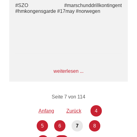
#SZO #marschunddrillkontingent
#hmkongensgarde #17may #norwegen
weiterlesen ...
Seite 7 von 114
Anfang
Zurück
4
5
6
7
8