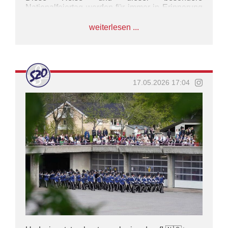
Nationalfeiertag werden für immer in Erinnerung
bleiben.
weiterlesen ...
Tusen takk 🇳🇴
#SZO #marschunddrillkontingent
#hmkongensgarde #17may #norwegen
17.05.2026 17:04