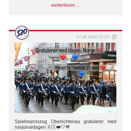
Jetzt geht’s zur Parade 🥹🥹🥹
weiterlesen ...
#SZO #marschunddrillkontingent
#hmkongensgarde #17may #norwegen
17.05.2026 07:23
Spielmannszug Oberlichtenau gratulerer med
nasjonaldagen 🇳🇴❤️🤍💙