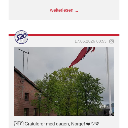
Ein ganz besonderer und sehr emotionaler
weiterlesen ...
Moment für uns war es, am königlichen Schloss
entlang direkt an der Königsfamilie
vorbeizumusizieren. 🇳🇴👑
Für uns war es eine unglaubliche Ehre, Teil
dieser einzigartigen Tradition in Norwegen zu
17.05.2026 08:53
sein.
Hipp hipp hurra!
#SZO #marschunddrillkontingent
#hmkongensgarde #17may #norwegen
🇳🇴 Gratulerer med dagen, Norge! ❤️🤍💙