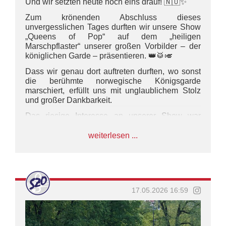
Und wir setzten heute noch eins drauf! 🇳🇴✨
Zum krönenden Abschluss dieses
unvergesslichen Tages durften wir unsere Show
„Queens of Pop“ auf dem „heiligen
Marschpflaster“ unserer großen Vorbilder – der
königlichen Garde – präsentieren. 👑🥁🎺
Dass wir genau dort auftreten durften, wo sonst
die berühmte norwegische Königsgarde
marschiert, erfüllt uns mit unglaublichem Stolz
und großer Dankbarkeit.
Das riesige Interesse an unserer Show war
überwältigend – rund 1000 Besucher kamen in
die Kaserne und feierten gemeinsam mit uns
weiterlesen ...
diesen besonderen Tag.
#SZO #marschunddrillkontingent
#hmkongensgarde #17may #norwegen
17.05.2026 16:59