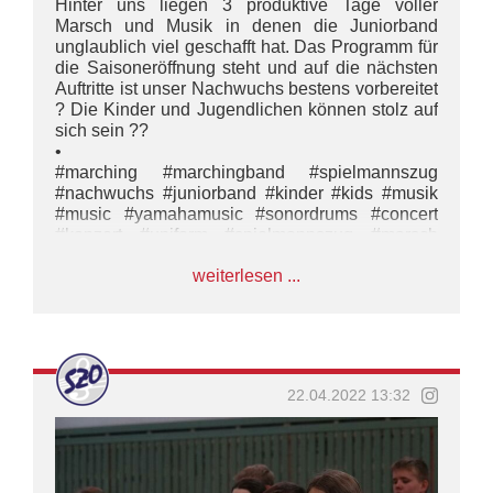
Hinter uns liegen 3 produktive Tage voller
Marsch und Musik in denen die Juniorband
unglaublich viel geschafft hat. Das Programm für
die Saisoneröffnung steht und auf die nächsten
Auftritte ist unser Nachwuchs bestens vorbereitet
? Die Kinder und Jugendlichen können stolz auf
sich sein ??
•
#marching #marchingband #spielmannszug
#nachwuchs #juniorband #kinder #kids #musik
#music #yamahamusic #sonordrums #concert
#konzert #uniform #spielmannszug #marsch
#marschieren #show
weiterlesen ...
#impulsamateurmusik#bmco #wirsinddiemusik
22.04.2022 13:32