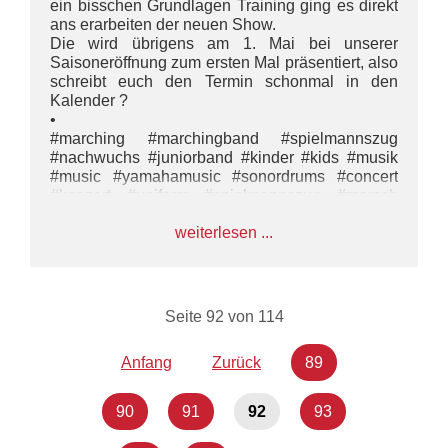
ein bisschen Grundlagen Training ging es direkt
ans erarbeiten der neuen Show.
Die wird übrigens am 1. Mai bei unserer
Saisoneröffnung zum ersten Mal präsentiert, also
schreibt euch den Termin schonmal in den
Kalender ?
•
#marching #marchingband #spielmannszug
#nachwuchs #juniorband #kinder #kids #musik
#music #yamahamusic #sonordrums #concert
#konzert #uniform #spielmannszug #marsch
#marschieren #show
weiterlesen ...
#impulsamateurmusik#bmco #wirsinddiemusik
Seite 92 von 114
Anfang
Zurück
89
90
91
92
93