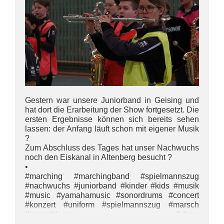
Gestern war unsere Juniorband in Geising und
hat dort die Erarbeitung der Show fortgesetzt. Die
ersten Ergebnisse können sich bereits sehen
lassen: der Anfang läuft schon mit eigener Musik
?
Zum Abschluss des Tages hat unser Nachwuchs
noch den Eiskanal in Altenberg besucht ?
•
#marching #marchingband #spielmannszug
#nachwuchs #juniorband #kinder #kids #musik
#music #yamahamusic #sonordrums #concert
#konzert #uniform #spielmannszug #marsch
#marschieren #show
#impulsamateurmusik#bmco #wirsinddiemusik