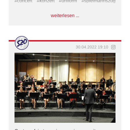
#concert #konzert #uniform #spielmannszug
#marsch #marschieren #show #drill #umzug
#impulsamateurmusi #bmco #wirsinddiemusik
weiterlesen ...
30.04.2022 19:10