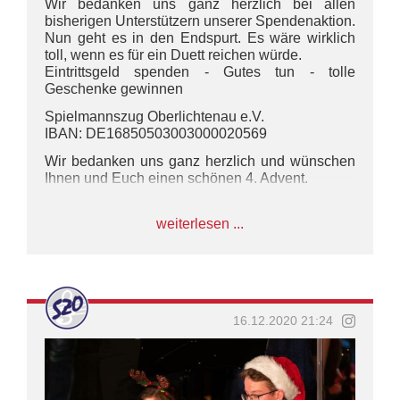
Wir bedanken uns ganz herzlich bei allen
bisherigen Unterstützern unserer Spendenaktion.
Nun geht es in den Endspurt. Es wäre wirklich
toll, wenn es für ein Duett reichen würde.
Eintrittsgeld spenden - Gutes tun - tolle
Geschenke gewinnen
Spielmannszug Oberlichtenau e.V.
IBAN: DE16850503003000020569
Wir bedanken uns ganz herzlich und wünschen
Ihnen und Euch einen schönen 4. Advent.
•
#marching #marchingband #spielmannszug
weiterlesen ...
#nachwuchs #juniorband #kinder #kids #musik
#music #yamahamusic #sonordrums #concert
#konzert #uniform #spielmannszug #marsch
#marschieren #show #trompete #spenden
#danke #advent #geschenk
16.12.2020 21:24