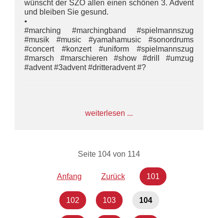
wünscht der SZO allen einen schönen 3. Advent
und bleiben Sie gesund.
•
#marching #marchingband #spielmannszug
#musik #music #yamahamusic #sonordrums
#concert #konzert #uniform #spielmannszug
#marsch #marschieren #show #drill #umzug
#advent #3advent #dritteradvent #?
weiterlesen ...
Seite 104 von 114
Anfang
Zurück
101
102
103
104