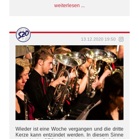
#marching #marchingband #spielmannszug
weiterlesen ...
#musik #music #yamahamusic #sonordrums
#concert #konzert #uniform #spielmannszug
#marsch #marschieren #show #drill #umzug
#advent #adventszeit #trompeten #spenden
#geschenk
13.12.2020 19:50
Wieder ist eine Woche vergangen und die dritte
Kerze kann entzündet werden. In diesem Sinne