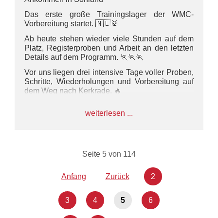
Das erste große Trainingslager der WMC-
Vorbereitung startet. 🇳🇱🥁
Ab heute stehen wieder viele Stunden auf dem
Platz, Registerproben und Arbeit an den letzten
Details auf dem Programm. 🏃🏃🏃
Vor uns liegen drei intensive Tage voller Proben,
Schritte, Wiederholungen und Vorbereitung auf
dem Weg nach Kerkrade. 🔥
#WMC2026 #szoroadtowmc
weiterlesen ...
#WorldMusicContest #SZO
#marschunddrillkontingent
Seite 5 von 114
Anfang
Zurück
2
3
4
5
6