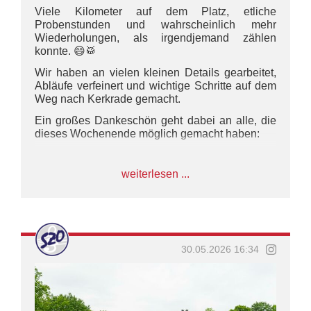
Viele Kilometer auf dem Platz, etliche
Probenstunden und wahrscheinlich mehr
Wiederholungen, als irgendjemand zählen
konnte. 😄🥁
Wir haben an vielen kleinen Details gearbeitet,
Abläufe verfeinert und wichtige Schritte auf dem
Weg nach Kerkrade gemacht.
Ein großes Dankeschön geht dabei an alle, die
dieses Wochenende möglich gemacht haben:
🍽️ Unser Catering-Team, das uns das gesamte
Wochenende hervorragend versorgt hat.
weiterlesen ...
🏠 Felix, der für optimale Bedingungen und den
perfekten Trainingsort gesorgt hat.
🎼 Unsere Ausbilder, die mit viel Zeit, Geduld und
Engagement jede Probe begleitet haben.
30.05.2026 16:34
🥁 Und natürlich an unsere gesamte Truppe, die
von der ersten bis zur letzten Minute sensationell
mitgezogen hat.
#WMC2026 #szoroadtowmc