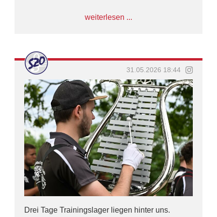
Viele Erinnerungen, viele besondere Momente
weiterlesen ...
und inzwischen fünf weitere Teilnahmen später
geht der Blick nun auf unser sechstes WMC.
Road to WMC 2026. 🇳🇱🥁
#WMC2026 #szoroadtowmc
31.05.2026 18:44
#WorldMusicContest #SZO
#marschunddrillkontingent
Drei Tage Trainingslager liegen hinter uns.