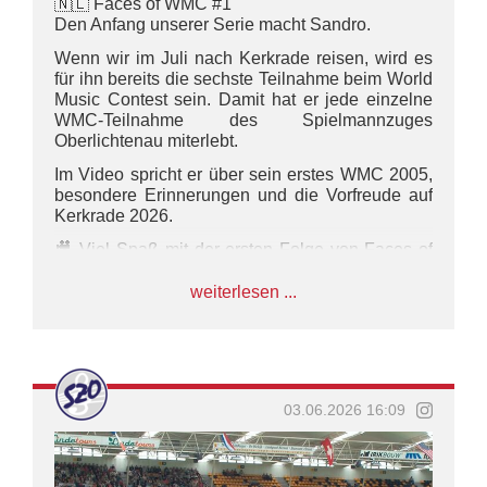
🇳🇱 Faces of WMC #1
Den Anfang unserer Serie macht Sandro.
Wenn wir im Juli nach Kerkrade reisen, wird es
für ihn bereits die sechste Teilnahme beim World
Music Contest sein. Damit hat er jede einzelne
WMC-Teilnahme des Spielmannzuges
Oberlichtenau miterlebt.
Im Video spricht er über sein erstes WMC 2005,
besondere Erinnerungen und die Vorfreude auf
Kerkrade 2026.
🎥 Viel Spaß mit der ersten Folge von Faces of
WMC.
weiterlesen ...
#WMC2026 #szoroadtowmc
#WorldMusicContest #SZO
marschunddrillkontingent
03.06.2026 16:09